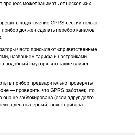
т процесс может занимать от нескольких
азрешить подключение GPRS-сессии только
.
прибор должен сделать перебор каналов
.
ераторы часто присылают
«
приветственные
ями, названием тарифа и настройками
 на подобный
«
мусор», что также влияет
рты в прибор предварительно проверять/
оне — проверить, что GPRS работает, что
о она не заблокирована
(
если вдруг долго
олит сделать первый запуск прибора