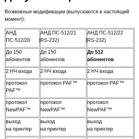
Возможные модификации
(
выпускаются в настоящий
момент):
АНД
АНД ПС-512/21
АНД ПС-512/22
ПС-512/20
(
RS-232)
(
RS-232)
До 150
До 150
До 512
абонентов
абонентов
абонентов
2 НЧ входа
2 НЧ входа
2 НЧ входа
протокол
протокол PAF™
протокол PAF™
PAF™
протокол
протокол
протокол
NewPAF™
NewPAF™
NewPAF™
выход
выход
выход
на принтер
на принтер
на принтер