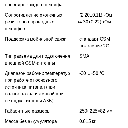
проводов каждого шлейфа
Сопротивление оконечных
(2,20±0,11) кОм
резисторов проводных
(
4,30±0,22) кОм
шлейфов
Поддержка мобильной связи
стандарт GSM
поколение 2G
Тип разъема для подключения
SMA
внешней GSM-антенны
Диапазон рабочих температур
-30…+50 °С
при работе от основного
источника питания
(
при
полностью заряженной или
не подключенной АКБ)
Габаритные размеры
259×225×82 мм
Масса без аккумулятора
0,815 кг