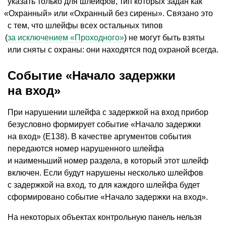
указать только для шлейфов, тип которых задан как
«
Охранный» или
«
Охранный без сирены». Связано это
с тем, что шлейфы всех остальных типов
(
за исключением
«
Проходного»
) не могут быть взяты
или сняты с охраны: они находятся под охраной всегда.
Событие
«
Начало задержки
на вход»
При нарушении шлейфа с задержкой на вход прибор
безусловно формирует событие
«
Начало задержки
на вход»
(
E138). В качестве аргументов события
передаются номер нарушенного шлейфа
и наименьший номер раздела, в который этот шлейф
включен. Если будут нарушены несколько шлейфов
с задержкой на вход, то для каждого шлейфа будет
сформировано событие
«
Начало задержки на вход».
На некоторых объектах контрольную панель нельзя