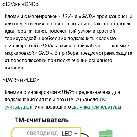
«
12V» и «GND»
Клеммы с маркировкой
«12V»
и
«GND»
предназначены
для подключения основного питания. Плюсовой кабель
адаптера питания, помеченный узлом и красной
термоусадкой, необходимо подключить к клемме
с маркировкой
«12V»
, а минусовой кабель — к клемме
маркировкой
«GND»
. В приборе предусмотрена защита
от переполюсовки при подключении основного
питания.
«
1WR» и «LED»
Клемма с маркировкой
«1WR»
предназначена для
подключения сигнального
(
DATA) кабеля
ТМ-
считывателя
или проводного
датчика температуры
.